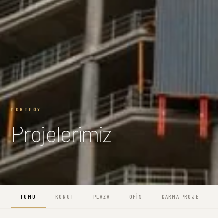
PORTFÖY
Projelerimiz
TÜMÜ
KONUT
PLAZA
OFIS
KARMA PROJE