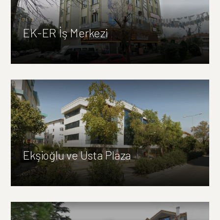
OFIS
EK-ER İş Merkezi
PLAZA
Ekşioğlu ve Usta Plaza