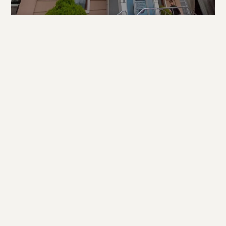
SOSYAL
Yakup Ekşi Öğrenci Yurdu
KONUT
PENDİK ÇİFTLİK